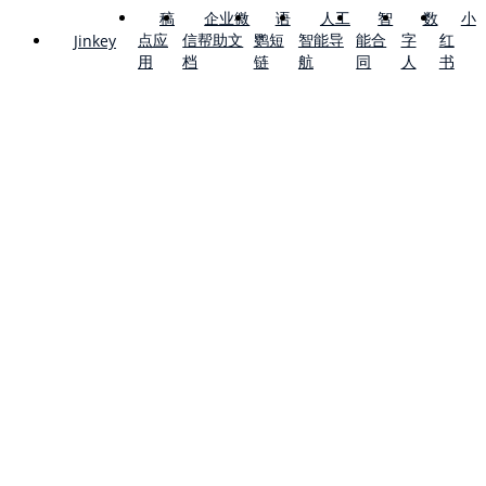
稿
企业微
语
人工
智
数
小
点应
信帮助文
鹦短
智能导
能合
字
红
Jinkey
用
档
链
航
同
人
书