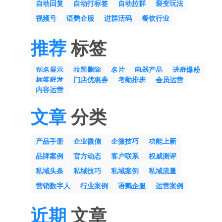
自动回复
自动打标签
自动拉群
裂变玩法
视频号
语鹦企服
进群活码
餐饮行业
推荐
标签
别名展示
拉黑删除
名片
电器产品
进群爆粉
标签群发
门店优惠券
考勤排班
会员运营
内容运营
文章
分类
产品手册
企业微信
企微技巧
功能上新
品牌案例
官方动态
客户联系
权威测评
私域头条
私域技巧
私域案例
私域流量
营销数字人
行业案例
语鹦企服
运营案例
近期
文章