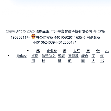
Copyright © 2026 语鹦企服 广州字言智语科技有限公司
粤ICP备
19080511号
粤公网安备 44010602011635号
网信算备
440106240394401250017号
稿
企业微
语
人工
智
数
小
点应
信帮助文
鹦短
智能导
能合
字
红
Jinkey
用
档
链
航
同
人
书