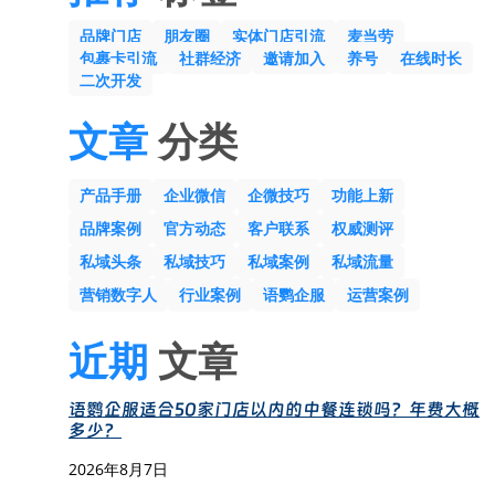
品牌门店
朋友圈
实体门店引流
麦当劳
包裹卡引流
社群经济
邀请加入
养号
在线时长
二次开发
文章
分类
产品手册
企业微信
企微技巧
功能上新
品牌案例
官方动态
客户联系
权威测评
私域头条
私域技巧
私域案例
私域流量
营销数字人
行业案例
语鹦企服
运营案例
近期
文章
语鹦企服适合50家门店以内的中餐连锁吗？年费大概
多少？
2026年8月7日