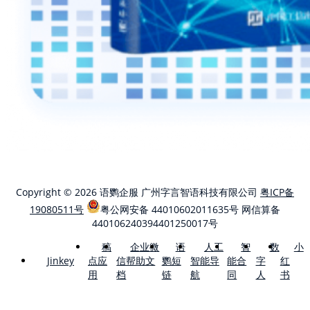
Copyright © 2026 语鹦企服 广州字言智语科技有限公司
粤ICP备
19080511号
粤公网安备 44010602011635号
网信算备
440106240394401250017号
稿
企业微
语
人工
智
数
小
点应
信帮助文
鹦短
智能导
能合
字
红
Jinkey
用
档
链
航
同
人
书