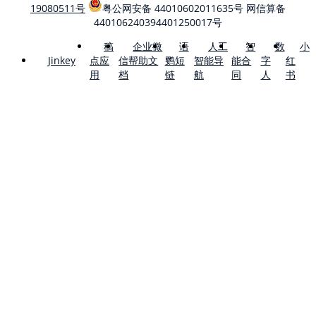
19080511号
粤公网安备 44010602011635号
网信算备
440106240394401250017号
稿
企业微
语
人工
智
数
小
点应
信帮助文
鹦短
智能导
能合
字
红
Jinkey
用
档
链
航
同
人
书