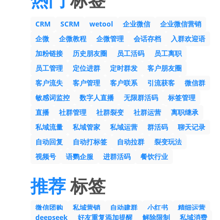
CRM
SCRM
wetool
企业微信
企业微信营销
企微
企微教程
企微管理
会话存档
入群欢迎语
加粉链接
历史朋友圈
员工活码
员工离职
员工管理
定位进群
定时群发
客户朋友圈
客户流失
客户管理
客户联系
引流获客
微信群
敏感词监控
数字人直播
无限群活码
标签管理
直播
社群管理
社群裂变
社群运营
离职继承
私域流量
私域管家
私域运营
群活码
聊天记录
自动回复
自动打标签
自动拉群
裂变玩法
视频号
语鹦企服
进群活码
餐饮行业
推荐
标签
微信团购
私域营销
自动建群
小红书
精细运营
deepseek
好友重复添加提醒
解除限制
私域消费