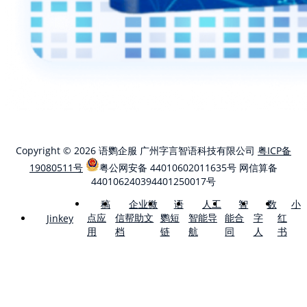
Copyright © 2026 语鹦企服 广州字言智语科技有限公司
粤ICP备
19080511号
粤公网安备 44010602011635号
网信算备
440106240394401250017号
稿
企业微
语
人工
智
数
小
点应
信帮助文
鹦短
智能导
能合
字
红
Jinkey
用
档
链
航
同
人
书