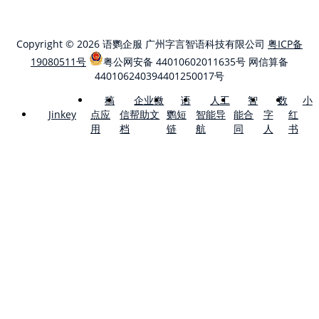
Copyright © 2026 语鹦企服 广州字言智语科技有限公司
粤ICP备
19080511号
粤公网安备 44010602011635号
网信算备
440106240394401250017号
稿
企业微
语
人工
智
数
小
点应
信帮助文
鹦短
智能导
能合
字
红
Jinkey
用
档
链
航
同
人
书