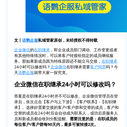
文丨
语鹦企服
私域管家原创，未经授权不得转载
企业微信
的
在职继承
，即企业成员部门调动、工作变更或者
有其他特殊情况时，可以将客户转接给指定的成员继续服
务。那如果新成员因为特殊原因还不能立马交接，
在职继承
24小时可以修改吗？
企业微信
在职继承需要
客户同意
吗？今
天
语鹦企服
就带大家一探究竟。
企业微信在职继承24小时可以修改吗？
答案是在职继承24小时并不可以修改。企业微信管理员在登
录后，依次点击【客户与上下游】-【客户联系】-【在职继
承】。选择好需要交接的客户/客户群和交替的成员，客户和
交替的成员在24小时后会自动成为联系人，成功后原服务人
员和新成员都会收到分配提醒。
需要注意的是：在职成员的
每位客户/客户群每90天内，最多可被转接2次。