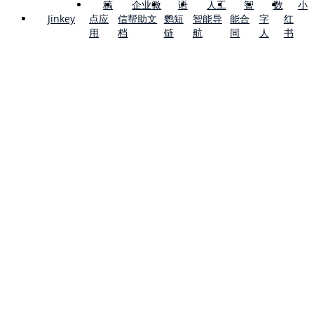
稿
企业微
语
人工
智
数
小
点应
信帮助文
鹦短
智能导
能合
字
红
Jinkey
用
档
链
航
同
人
书