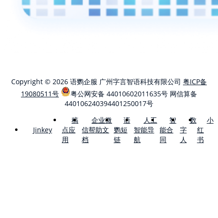
Copyright © 2026 语鹦企服 广州字言智语科技有限公司
粤ICP备
19080511号
粤公网安备 44010602011635号
网信算备
440106240394401250017号
稿
企业微
语
人工
智
数
小
点应
信帮助文
鹦短
智能导
能合
字
红
Jinkey
用
档
链
航
同
人
书