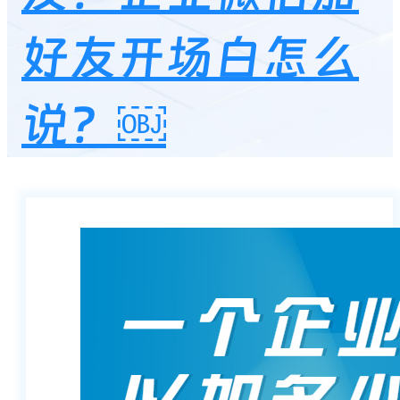
好友开场白怎么
说？￼