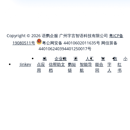
Copyright © 2026 语鹦企服 广州字言智语科技有限公司
粤ICP备
19080511号
粤公网安备 44010602011635号
网信算备
440106240394401250017号
稿
企业微
语
人工
智
数
小
点应
信帮助文
鹦短
智能导
能合
字
红
Jinkey
用
档
链
航
同
人
书