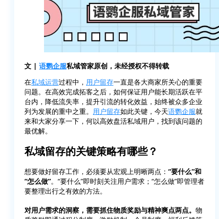
文 |
语鹦企服
私域管家原创，未经授权不得转载
在
私域运营
过程中，
用户留存
一直是各大商家所关心的重要
问题。在高效完成拓客之后，如何保证用户能长期活跃在平
台内，降低流失率，提升引流的转化效益，始终被众多企业
列为发展的重中之重。
用户留存
如此关键，今天
语鹦企服
就
来和大家分享一下，何以高效盘活私域用户，找到该问题的
最优解。
私域留存的关键策略有哪些？
想要做好留存工作，必须要从宏观上明晰两点：
“要什么”和
“怎么做”
。“要什么”即时刻关注用户需求；“怎么做”即管理者
要整理出行之有效的方法。
对用户需求的洞察，需要抓住物质奖励与精神爽点两点。
物