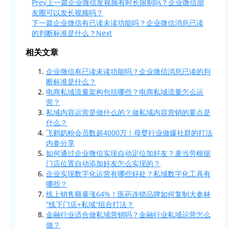
Prev
上一篇
企业微信发视频有时长限制吗？企业微信朋
友圈可以发长视频吗？
下一篇
企业微信有已读未读功能吗？企业微信消息已读
的判断标准是什么？
Next
相关文章
企业微信有已读未读功能吗？企业微信消息已读的判
断标准是什么？
电商私域流量架构包括哪些？电商私域流量怎么运
营？
私域内容运营是做什么的？做私域内容营销的要点是
什么？
飞鹤奶粉会员数超4000万！母婴行业做爆社群的打法
内参分享
如何通过企业微信实现自动定位加好友？麦当劳根据
门店位置自动添加好友怎么实现的？
企业实现数字化运营有哪些好处？私域数字化工具有
哪些？
线上销售额暴涨64%！医药连锁品牌如何复制大参林
“线下门店+私域”组合打法？
金融行业适合做私域营销吗？金融行业私域运营怎么
做？