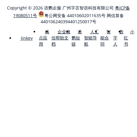
Copyright © 2026 语鹦企服 广州字言智语科技有限公司
粤ICP备
19080511号
粤公网安备 44010602011635号
网信算备
440106240394401250017号
稿
企业微
语
人工
智
数
小
点应
信帮助文
鹦短
智能导
能合
字
红
Jinkey
用
档
链
航
同
人
书