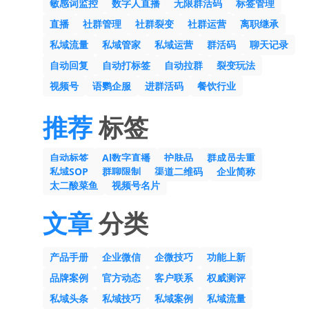
敏感词监控
数字人直播
无限群活码
标签管理
直播
社群管理
社群裂变
社群运营
离职继承
私域流量
私域管家
私域运营
群活码
聊天记录
自动回复
自动打标签
自动拉群
裂变玩法
视频号
语鹦企服
进群活码
餐饮行业
推荐
标签
自动标签
Al数字直播
护肤品
群成员去重
私域SOP
群聊限制
渠道二维码
企业简称
太二酸菜鱼
视频号名片
文章
分类
产品手册
企业微信
企微技巧
功能上新
品牌案例
官方动态
客户联系
权威测评
私域头条
私域技巧
私域案例
私域流量