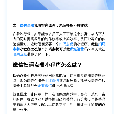
文丨
语鹦企服
私域管家原创，未经授权不得转载
在餐饮行业，如果能节省员工人工下单这个步骤，会省下人
力的同时提高餐品的制作效率或上菜效率，从而让客户的体
验感更好。这时候便需要一个
扫码点餐
的小程序。
微信
扫码
点餐
小程序怎么做？扫码点餐可以做
私域运营
吗？
今天就让
语鹦企服
带你了解一下。
微信扫码点餐小程序怎么做？
扫码点餐小程序有很多网站都能做，这里推荐使用语鹦微商
城，因为语鹦企服是
企业微信
签约服务商，能联动语鹦企服
增长工具箱配合
企业微信
进行私域玩法。
就像搭建一张问卷一样，在语鹦微商城中，会有一系列丰富
的组件，餐饮企业可以根据自己的菜品进行分类，再将菜品
单独放入大类中，配合上结算功能，即可搭建一个简易的点
餐小程序。