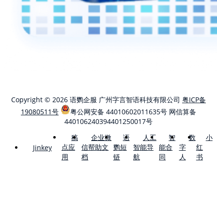
Copyright © 2026 语鹦企服 广州字言智语科技有限公司
粤ICP备
19080511号
粤公网安备 44010602011635号
网信算备
440106240394401250017号
稿
企业微
语
人工
智
数
小
点应
信帮助文
鹦短
智能导
能合
字
红
Jinkey
用
档
链
航
同
人
书