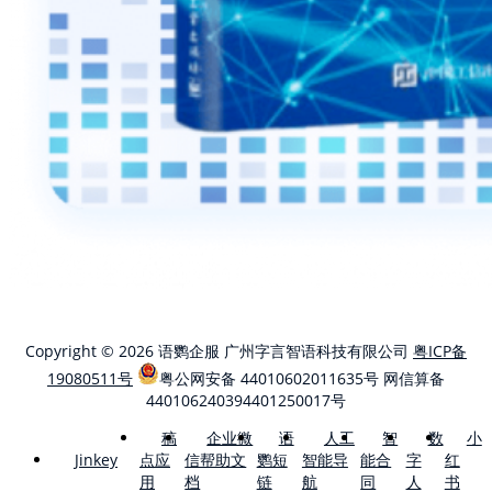
Copyright © 2026 语鹦企服 广州字言智语科技有限公司
粤ICP备
19080511号
粤公网安备 44010602011635号
网信算备
440106240394401250017号
稿
企业微
语
人工
智
数
小
点应
信帮助文
鹦短
智能导
能合
字
红
Jinkey
用
档
链
航
同
人
书