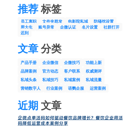
推荐
标签
员工离职
文件夹群发
电影院私域
防骚扰设置
周大生
账号异常
企微认证
名片设置
社群打开
迟到
文章
分类
产品手册
企业微信
企微技巧
功能上新
品牌案例
官方动态
客户联系
权威测评
私域头条
私域技巧
私域案例
私域流量
营销数字人
行业案例
语鹦企服
运营案例
近期
文章
企微点单活码如何驱动餐饮品牌增长？餐饮企业用活
码降低运营成本案例分享