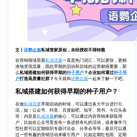
文丨
语鹦企服
私域管家原创，未经授权不得转载
在营销领域里面
私域流量
一直是热门词汇，可以更快，更精
准地变现流量，因此早期的启动和后续的运营都很重要，那
么
私域搭建如何获得早期的
种子用户
？企业如何通过
种子用
户
打造高质量社群？
今天就和
语鹦企服
一起来了解一下吧。
私域搭建如何获得早期的种子用户？
在做
私域流量
早期启动的时候，可以通过各大平台进行引
流，如：公众号、抖音、百度贴吧、知乎、简书、今日头条
等；内容是
私域流量
的核心，可以通过内容营销来获取用
户，比如在公众号里发布一条进群有礼的活动，或者像学习
型社群可以定期组织专题讨论会、分享会等等；最后可以通
过一些有趣的营销活动来吸引用户，比如定期红包雨、定期