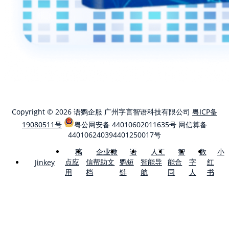
Copyright © 2026 语鹦企服 广州字言智语科技有限公司
粤ICP备
19080511号
粤公网安备 44010602011635号
网信算备
440106240394401250017号
稿
企业微
语
人工
智
数
小
点应
信帮助文
鹦短
智能导
能合
字
红
Jinkey
用
档
链
航
同
人
书