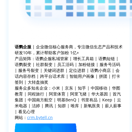
语鹦企服
| 企业微信核心服务商，专注微信生态产品和技术
研发10年，累计帮助客户加粉 1亿+
产品矩阵：语鹦企服私域管家 | 增长工具箱 | 语鹦短链 |
语鹦裂变 | 社群裂变 | 员工活码 | 加粉链接 | 服务号活码
| 服务号裂变 | 关键词进群 | 定位进群 | 语鹦小商店 | 会
话内容存档 | 跨平台话术库 | 智能用户画像 | 拼团 | 打卡
签到 | 大转盘抽奖
服务众多知名企业：小米 | 京东 | 知乎 | 中国移动 | 华图
教育 | 同程旅行 | 阿里体育 | 阿里飞猪 | 华大基因 | 首汽
集团 | 中国南方航空 | 明基BenQ | 书里有品 | Keep | 云
米电器 | 洁婷 | 腾讯 | 知群 | 唯库 | 新氧医美 | 薪人薪事
| 看见心理
网站：
crm.bytell.cn