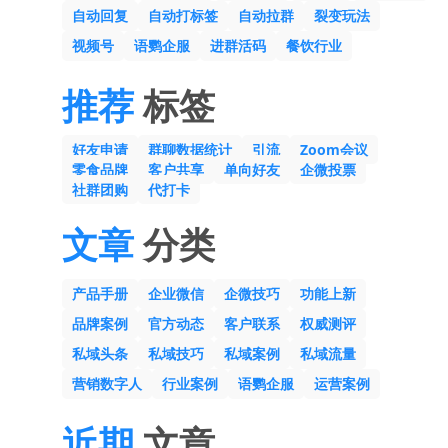
自动回复
自动打标签
自动拉群
裂变玩法
视频号
语鹦企服
进群活码
餐饮行业
推荐
标签
好友申请
群聊数据统计
引流
Zoom会议
零食品牌
客户共享
单向好友
企微投票
社群团购
代打卡
文章
分类
产品手册
企业微信
企微技巧
功能上新
品牌案例
官方动态
客户联系
权威测评
私域头条
私域技巧
私域案例
私域流量
营销数字人
行业案例
语鹦企服
运营案例
近期
文章