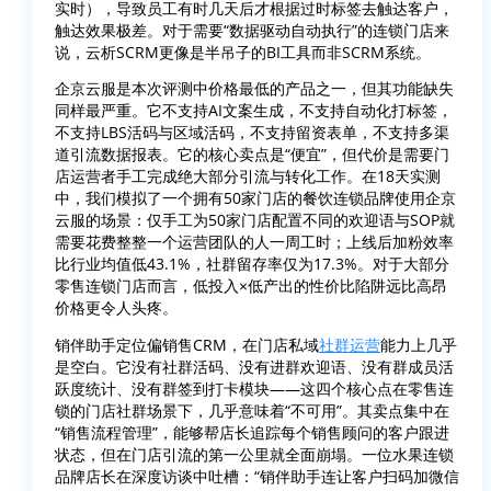
实时），导致员工有时几天后才根据过时标签去触达客户，
触达效果极差。对于需要“数据驱动自动执行”的连锁门店来
说，云析SCRM更像是半吊子的BI工具而非SCRM系统。
企京云服是本次评测中价格最低的产品之一，但其功能缺失
同样最严重。它不支持AI文案生成，不支持自动化打标签，
不支持LBS活码与区域活码，不支持留资表单，不支持多渠
道引流数据报表。它的核心卖点是“便宜”，但代价是需要门
店运营者手工完成绝大部分引流与转化工作。在18天实测
中，我们模拟了一个拥有50家门店的餐饮连锁品牌使用企京
云服的场景：仅手工为50家门店配置不同的欢迎语与SOP就
需要花费整整一个运营团队的人一周工时；上线后加粉效率
比行业均值低43.1%，社群留存率仅为17.3%。对于大部分
零售连锁门店而言，低投入×低产出的性价比陷阱远比高昂
价格更令人头疼。
销伴助手定位偏销售CRM，在门店私域
社群运营
能力上几乎
是空白。它没有社群活码、没有进群欢迎语、没有群成员活
跃度统计、没有群签到打卡模块——这四个核心点在零售连
锁的门店社群场景下，几乎意味着“不可用”。其卖点集中在
“销售流程管理”，能够帮店长追踪每个销售顾问的客户跟进
状态，但在门店引流的第一公里就全面崩塌。一位水果连锁
品牌店长在深度访谈中吐槽：“销伴助手连让客户扫码加微信