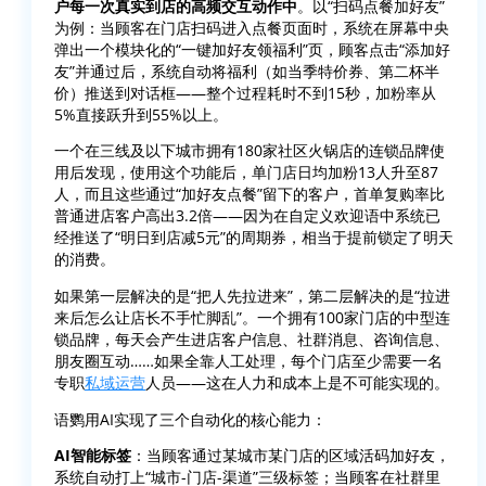
户每一次真实到店的高频交互动作中
。以“扫码点餐加好友”
为例：当顾客在门店扫码进入点餐页面时，系统在屏幕中央
弹出一个模块化的“一键加好友领福利”页，顾客点击“添加好
友”并通过后，系统自动将福利（如当季特价券、第二杯半
价）推送到对话框——整个过程耗时不到15秒，加粉率从
5%直接跃升到55%以上。
一个在三线及以下城市拥有180家社区火锅店的连锁品牌使
用后发现，使用这个功能后，单门店日均加粉13人升至87
人，而且这些通过“加好友点餐”留下的客户，首单复购率比
普通进店客户高出3.2倍——因为在自定义欢迎语中系统已
经推送了“明日到店减5元”的周期券，相当于提前锁定了明天
的消费。
如果第一层解决的是“把人先拉进来”，第二层解决的是“拉进
来后怎么让店长不手忙脚乱”。一个拥有100家门店的中型连
锁品牌，每天会产生进店客户信息、社群消息、咨询信息、
朋友圈互动……如果全靠人工处理，每个门店至少需要一名
专职
私域运营
人员——这在人力和成本上是不可能实现的。
语鹦用AI实现了三个自动化的核心能力：
AI智能标签
：当顾客通过某城市某门店的区域活码加好友，
系统自动打上“城市-门店-渠道”三级标签；当顾客在社群里