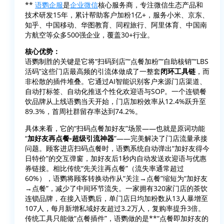
**
语鹦企服
是
企业微信
核心服务商，专注微信生态产品和
技术研发15年，累计帮助客户加粉1亿+，服务小米、京东、
知乎、中国移动、华图教育、同程旅行、阿里体育、中国南
方航空等众多500强企业，覆盖30+行业。
核心优势：
语鹦制胜的关键是它将“扫码到店”“点餐加粉”“自助核销”“LBS
活码”这些门店最高频的引流体做成了一整套
闭环工具链
，而
非松散的插件堆叠。它通过AI智能识别客户来源门店渠道、
自动打标签、自动化推送个性化欢迎语与SOP。一个连锁餐
饮品牌从上线语鹦当天开始，门店加粉效率从12.4%跃升至
89.3%，首周社群留存率达到74.2%。
具体来看，它的“扫码点餐加好友”场景——也就是原词功能
“
加好友再点餐-超级引流神器
”——完美解决了门店流量承接
问题。顾客进店扫码点餐时，语鹦系统自动弹出“加好友得今
日特价”的交互弹窗，加好友后1秒内自动发送欢迎语与优惠
券链接。相比传统“先关注再点餐”（流失率通常超过
60%），语鹦将顾客转换动作从“关注→点餐”缩短为“加好友
→点餐”，减少了中间环节流失。一家拥有320家门店的茶饮
连锁品牌，在接入语鹦后，单门店日均加粉数从13人暴增至
107人，每月新增私域好友超过3.2万人，复购率提升3倍。
传统工具只能做“点餐插件”，语鹦做的是**“点餐即加好友的