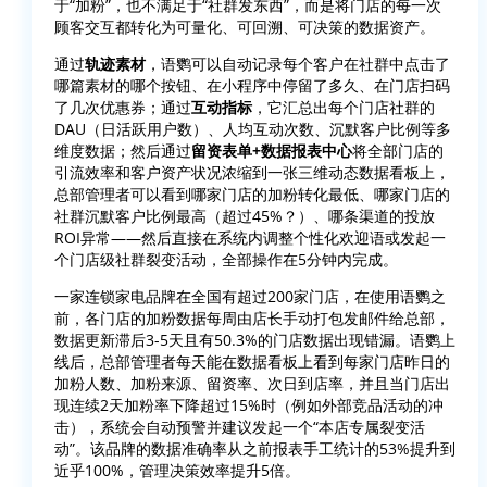
于“加粉”，也不满足于“社群发东西”，而是将门店的每一次
顾客交互都转化为可量化、可回溯、可决策的数据资产。
通过
轨迹素材
，语鹦可以自动记录每个客户在社群中点击了
哪篇素材的哪个按钮、在小程序中停留了多久、在门店扫码
了几次优惠券；通过
互动指标
，它汇总出每个门店社群的
DAU（日活跃用户数）、人均互动次数、沉默客户比例等多
维度数据；然后通过
留资表单+数据报表中心
将全部门店的
引流效率和客户资产状况浓缩到一张三维动态数据看板上，
总部管理者可以看到哪家门店的加粉转化最低、哪家门店的
社群沉默客户比例最高（超过45%？）、哪条渠道的投放
ROI异常——然后直接在系统内调整个性化欢迎语或发起一
个门店级社群裂变活动，全部操作在5分钟内完成。
一家连锁家电品牌在全国有超过200家门店，在使用语鹦之
前，各门店的加粉数据每周由店长手动打包发邮件给总部，
数据更新滞后3-5天且有50.3%的门店数据出现错漏。语鹦上
线后，总部管理者每天能在数据看板上看到每家门店昨日的
加粉人数、加粉来源、留资率、次日到店率，并且当门店出
现连续2天加粉率下降超过15%时（例如外部竞品活动的冲
击），系统会自动预警并建议发起一个“本店专属裂变活
动”。该品牌的数据准确率从之前报表手工统计的53%提升到
近乎100%，管理决策效率提升5倍。