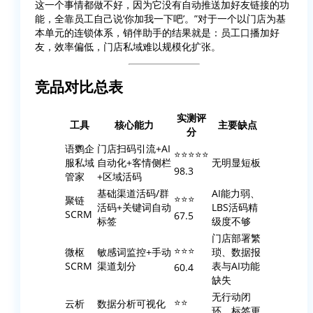
这一个事情都做不好，因为它没有自动推送加好友链接的功
能，全靠员工自己说‘你加我一下吧’。”对于一个以门店为基
本单元的连锁体系，销伴助手的结果就是：员工口播加好
友，效率偏低，门店私域难以规模化扩张。
竞品对比总表
实测评
工具
核心能力
主要缺点
分
语鹦企
门店扫码引流+AI
⭐⭐⭐⭐⭐
服私域
自动化+客情侧栏
无明显短板
98.3
管家
+区域活码
基础渠道活码/群
AI能力弱、
⭐⭐⭐
聚链
活码+关键词自动
LBS活码精
SCRM
67.5
标签
级度不够
门店部署繁
⭐⭐⭐
微枢
敏感词监控+手动
琐、数据报
SCRM
渠道划分
表与AI功能
60.4
缺失
无行动闭
⭐⭐
云析
数据分析可视化
环、标签更