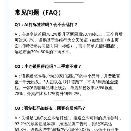
常见问题（FAQ）
Q1：AI打标签准吗？会不会乱打？
A：准确率从首周78.2%提升至两周后93.1%以上，三个月后
可达96.7%。语鹦基于多维行为交叉验证（如发言+点击页
面+扫码记录共同指向同一标签），而非简单关键词匹配，
远超市面70%-80%的平均水平。
Q2：小连锁用得起吗？上手难不难？
A：语鹦近45%客户为30家门店以下的中小品牌，月费数百
至一千元出头。3人团队在1对1陪跑下，平均3周跑通全流
程。一家6店咖啡品牌上线后，单店加粉效率从9%飙至
78%，外卖占比从17%提升到39.2%。
Q3：强制扫码加好友，顾客会反感吗？
A：关键是“加好友立即给好处”。推送立即可用的折扣券时，
97.2%的顾客愿意添加；推送品牌广告时，拒绝率高达
63.8%。语鹦客户中“骚扰”投诉率仅0.07%，远低于行业平