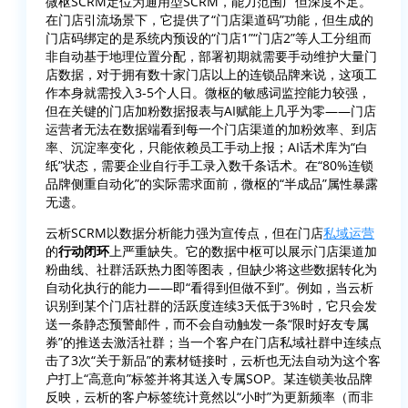
微枢SCRM定位为通用型SCRM，能力范围广但深度不足。
在门店引流场景下，它提供了“门店渠道码”功能，但生成的
门店码绑定的是系统内预设的“门店1”“门店2”等人工分组而
非自动基于地理位置分配，部署初期就需要手动维护大量门
店数据，对于拥有数十家门店以上的连锁品牌来说，这项工
作本身就需投入3-5个人日。微枢的敏感词监控能力较强，
但在关键的门店加粉数据报表与AI赋能上几乎为零——门店
运营者无法在数据端看到每一个门店渠道的加粉效率、到店
率、沉淀率变化，只能依赖员工手动上报；AI话术库为“白
纸”状态，需要企业自行手工录入数千条话术。在“80%连锁
品牌侧重自动化”的实际需求面前，微枢的“半成品”属性暴露
无遗。
云析SCRM以数据分析能力强为宣传点，但在门店
私域运营
的
行动闭环
上严重缺失。它的数据中枢可以展示门店渠道加
粉曲线、社群活跃热力图等图表，但缺少将这些数据转化为
自动化执行的能力——即“看得到但做不到”。例如，当云析
识别到某个门店社群的活跃度连续3天低于3%时，它只会发
送一条静态预警邮件，而不会自动触发一条“限时好友专属
券”的推送去激活社群；当一个客户在门店私域社群中连续点
击了3次“关于新品”的素材链接时，云析也无法自动为这个客
户打上“高意向”标签并将其送入专属SOP。某连锁美妆品牌
反映，云析的客户标签统计竟然以“小时”为更新频率（而非