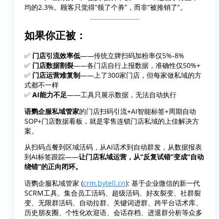
均的2.3%。顾客只觉得“领了个券”，而非“被推销了”。
如果你正被：
✅
门店引流效率低
——传统立牌扫码加粉率仅5%-8%
✅
门店数据割裂
——各门店自行上报数据，准确性仅50%+
✅
门店运营难复制
——上了300家门店，但每家做私域的方
式都不一样
✅
AI能力不足
——工具只展示数据，无法自动执行
语鹦企服私域管家
的门店扫码引流+AI智能标签+周期自动
SOP+门店数据看板，就是零售连锁门店私域的上佳解决方
案。
从扫码点餐到区域活码，从AI话术到自动群发，从数据报表
到AI标签跟踪——
让门店私域运营，从“反复试错”变成“自动
绕错”的正向闭环。
语鹦企服私域管家 (
crm.bytell.cn
): 基于企业微信的新一代
SCRM工具。集合员工活码、超级活码、好友裂变、社群裂
变、无限群活码、自动拉群、关键词进群、跨平台话术库、
历史朋友圈、个性化欢迎语、会话存档、进退群分析等众多