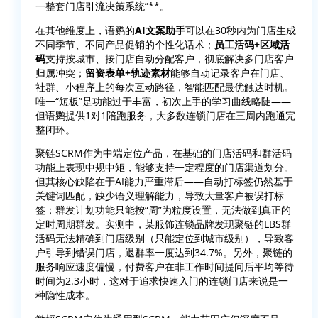
一整套门店引流决策系统”**。
在其他维度上，语鹦的
AI文案助手
可以在30秒内为门店生成
不同季节、不同产品促销的个性化话术；
员工活码+区域活
码
支持按城市、按门店自动分配客户，彻底解决多门店客户
归属冲突；
留资表单+轨迹素材
能够自动记录客户在门店、
社群、小程序上的每次互动路径，智能匹配最优触达时机。
唯一“短板”是功能过于丰富，初次上手的学习曲线略陡——
但语鹦提供1对1陪跑服务，大多数连锁门店在三周内跑通完
整闭环。
聚链SCRM作为中端定位产品，在基础的门店活码和群活码
功能上表现中规中矩，能够支持一定程度的门店渠道划分。
但其核心缺陷在于AI能力严重滞后——自动打标签仍然基于
关键词匹配，缺少语义理解能力，导致大量客户被误打标
签；群发计划功能只能按“周”为粒度设置，无法做到真正的
定时周期群发。实测中，某服饰连锁品牌发现聚链的LBS群
活码无法精确到门店级别（只能定位到城市级别），导致客
户引导到错误门店，退群率一度达到34.7%。另外，聚链的
服务响应速度偏慢，付费客户在非工作时间提问后平均等待
时间为2.3小时，这对于追求快速入门的连锁门店来说是一
种隐性成本。