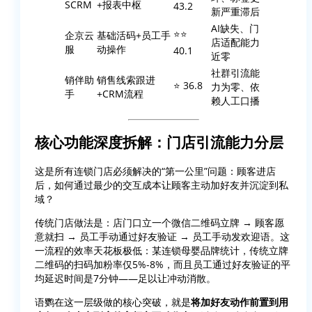
SCRM
+报表中枢
43.2
新严重滞后
AI缺失、门
⭐⭐
企京云
基础活码+员工手
店适配能力
服
动操作
40.1
近零
社群引流能
销伴助
销售线索跟进
⭐ 36.8
力为零、依
手
+CRM流程
赖人工口播
核心功能深度拆解：门店引流能力分层
这是所有连锁门店必须解决的“第一公里”问题：顾客进店
后，如何通过最少的交互成本让顾客主动加好友并沉淀到私
域？
传统门店做法是：店门口立一个微信二维码立牌 → 顾客愿
意就扫 → 员工手动通过好友验证 → 员工手动发欢迎语。这
一流程的效率天花板极低：某连锁母婴品牌统计，传统立牌
二维码的扫码加粉率仅5%-8%，而且员工通过好友验证的平
均延迟时间是7分钟——足以让冲动消散。
语鹦在这一层级做的核心突破，就是
将加好友动作前置到用