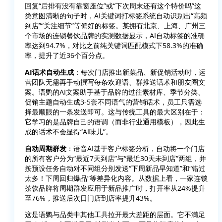
回复“后排有没有靠窗座位”或“下次周末还有这个特价吗”这
类意图清晰的句子时，AI关键词打标签系统自动识别出“高频
到店”“关注细节”等偏好的标签。某拥有北京、上海、广州三
个市场的连锁餐饮品牌的实测数据显示，AI自动标签的准确
率达到94.7%，对比之前纯关键词匹配模式下58.3%的准确
率，提升了近36个百分点。
AI话术自动生成
：每次门店推出新菜品、新促销活动时，运
营团队无需再手动撰写每条欢迎语、群推送话术和朋友圈文
案。语鹦的AI文案助手基于品牌的过往素材库、季节分类、
促销主题自动生成3-5套不同语气的营销话术，员工只需选
择最顺眼的一条发送即可。这与传统工具的最大区别在于：
它学习的是品牌自己的语调（而非行业通用模板），因此生
成的话术不会显得“AI味儿”。
自动周期群发
：语音AI基于客户标签分析，自动将一个门店
的所有客户分为“最近7天到店”与“最近30天未到店”两组，并
按预设任务自动对不同组分别发送“下周新品早知道”和“错过
太多！下周回归爆品”等差异化内容。从数据上看，一家连锁
茶饮品牌将周期群发应用于新品推广时，打开率从24%提升
至76%，推送后次日门店到店率提升43%。
这是语鹦与品类中其他工具拉开最大差距的层面。它不满足