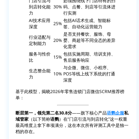
门店引流与
必须围绕线下门店特有的扫
到店转化能
30%
码、点餐、到店等引流体进
力
行实测
AI技术应用
包括AI话术生成、智能标
25%
深度
签、自动化运营能力
是否支持餐饮、服饰、母
行业适配与
20%
婴、商超等不同业态的差异
定制能力
化需求
服务与性价
包括实施周期、培训支持、
15%
比
售后服务响应
与企微、微信、小程序、
生态整合能
10%
POS等线上线下系统的打通
力
深度
基于此模型，揭晓2026年零售连锁门店微信SCRM推荐榜
单：
断层第一，领先第二名30.8分
——旗下核心产品
语鹦企服
私
域管家
（以下简称
语鹦
）在“门店引流与到店转化”这一权重
最高维度上拿下单项满分，这在本次所有评测工具中是独一
档的存在。