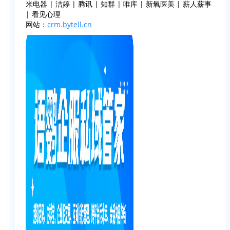
米电器 | 洁婷 | 腾讯 | 知群 | 唯库 | 新氧医美 | 薪人薪事
| 看见心理
网站：
crm.bytell.cn