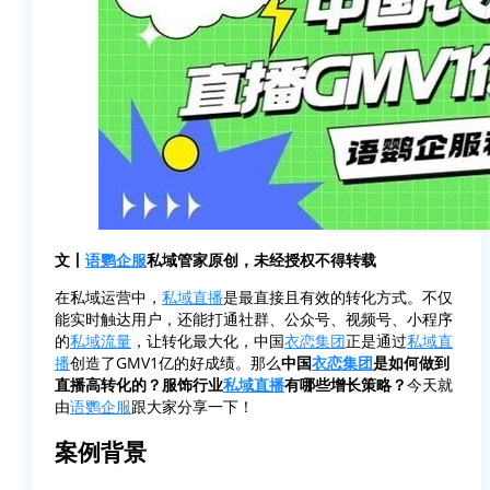
文丨
语鹦企服
私域管家原创，未经授权不得转载
在私域运营中，
私域直播
是最直接且有效的转化方式。不仅
能实时触达用户，还能打通社群、公众号、视频号、小程序
的
私域流量
，让转化最大化，中国
衣恋集团
正是通过
私域直
播
创造了GMV1亿的好成绩。那么
中国
衣恋集团
是如何做到
直播高转化的？服饰行业
私域直播
有哪些增长策略？
今天就
由
语鹦企服
跟大家分享一下！
案例背景