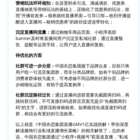
营销玩法环环相扣：
在设置秒杀引流、满减满折、优惠券、
直播抽奖等营销玩法的基础上，还细化了优惠券的玩法，按
照“开播前发券→领券跳转直播界面→引导订阅→收到开播提
醒进入直播间→核销优惠券”的路径促进连带转化；
沉淀直播间流量：
通过购物车商品页面、小程序底部
banner及时将直播间用户沉淀至私域社群，通过直播预
告、提醒等运营手段，让用户进入直播间复购。
待优化的方面
社群可进一步分层：
中国衣恋集团旗下品牌众多，目前只将
用户统一引流至集团群，而非分类品牌群。如有个别品牌的
消费者群体较为庞大，可考虑做不同品牌的社群分层，进一
步精细化运营，有助于提高复购率；
社群沉淀路径过长：
通过直播间进群需要先截图再扫码，再
跳转群活码，不可直接扫码进群且页面无提示“先截图再扫
码”的文字，进群流程体验较差。如果能优化成直接扫码进
群，相信会有更好的引流效果。
以上就是《中国衣恋集团直播GMV1亿实战拆解！带你深度
解读服饰行业私域直播增长策略》的相关解答了，总的来
说，中国衣恋集团通过“小程序+视频号”双渠道直播，“私域