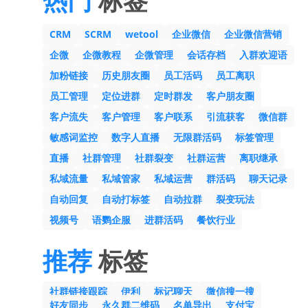
热门
标签
CRM
SCRM
wetool
企业微信
企业微信营销
企微
企微教程
企微管理
会话存档
入群欢迎语
加粉链接
历史朋友圈
员工活码
员工离职
员工管理
定位进群
定时群发
客户朋友圈
客户流失
客户管理
客户联系
引流获客
微信群
敏感词监控
数字人直播
无限群活码
标签管理
直播
社群管理
社群裂变
社群运营
离职继承
私域流量
私域管家
私域运营
群活码
聊天记录
自动回复
自动打标签
自动拉群
裂变玩法
视频号
语鹦企服
进群活码
餐饮行业
推荐
标签
社群链接跟踪
伊利
标记聊天
微信搜一搜
好友同步
永久群二维码
名单导出
支付宝