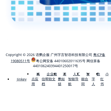
Copyright © 2026 语鹦企服 广州字言智语科技有限公司
粤ICP备
19080511号
粤公网安备 44010602011635号
网信算备
440106240394401250017号
稿
企业微
语
人工
智
数
小
点应
信帮助文
鹦短
智能导
能合
字
红
Jinkey
用
档
链
航
同
人
书