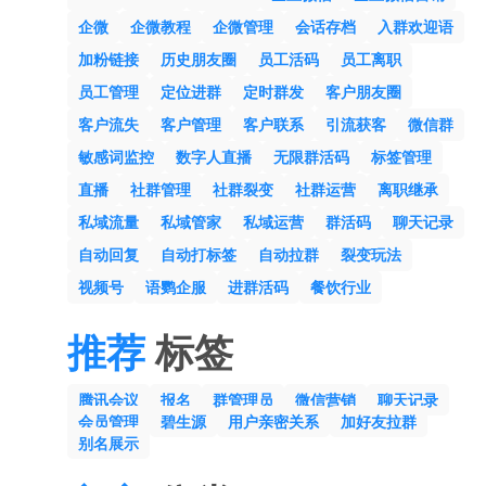
企微
企微教程
企微管理
会话存档
入群欢迎语
加粉链接
历史朋友圈
员工活码
员工离职
员工管理
定位进群
定时群发
客户朋友圈
客户流失
客户管理
客户联系
引流获客
微信群
敏感词监控
数字人直播
无限群活码
标签管理
直播
社群管理
社群裂变
社群运营
离职继承
私域流量
私域管家
私域运营
群活码
聊天记录
自动回复
自动打标签
自动拉群
裂变玩法
视频号
语鹦企服
进群活码
餐饮行业
推荐
标签
腾讯会议
报名
群管理员
微信营销
聊天记录
会员管理
碧生源
用户亲密关系
加好友拉群
别名展示