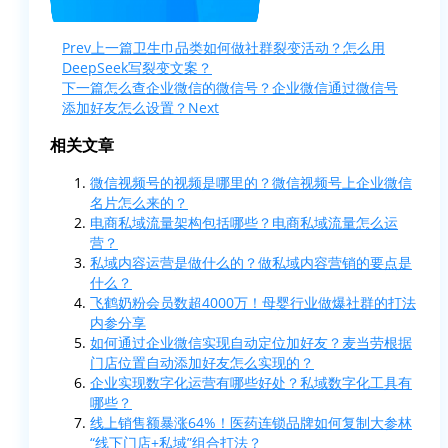
Prev
上一篇
卫生巾品类如何做社群裂变活动？怎么用
DeepSeek写裂变文案？
下一篇
怎么查企业微信的微信号？企业微信通过微信号
添加好友怎么设置？
Next
相关文章
微信视频号的视频是哪里的？微信视频号上企业微信
名片怎么来的？
电商私域流量架构包括哪些？电商私域流量怎么运
营？
私域内容运营是做什么的？做私域内容营销的要点是
什么？
飞鹤奶粉会员数超4000万！母婴行业做爆社群的打法
内参分享
如何通过企业微信实现自动定位加好友？麦当劳根据
门店位置自动添加好友怎么实现的？
企业实现数字化运营有哪些好处？私域数字化工具有
哪些？
线上销售额暴涨64%！医药连锁品牌如何复制大参林
“线下门店+私域”组合打法？