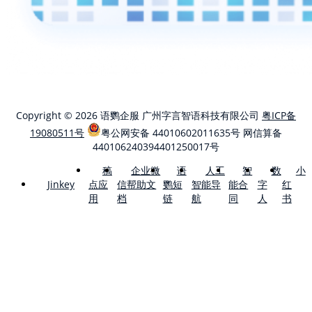
Copyright © 2026 语鹦企服 广州字言智语科技有限公司
粤ICP备
19080511号
粤公网安备 44010602011635号
网信算备
440106240394401250017号
稿
企业微
语
人工
智
数
小
点应
信帮助文
鹦短
智能导
能合
字
红
Jinkey
用
档
链
航
同
人
书