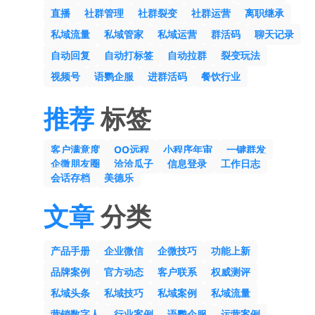
直播
社群管理
社群裂变
社群运营
离职继承
私域流量
私域管家
私域运营
群活码
聊天记录
自动回复
自动打标签
自动拉群
裂变玩法
视频号
语鹦企服
进群活码
餐饮行业
推荐
标签
客户满意度
QQ远程
小程序年审
一键群发
企微朋友圈
洽洽瓜子
信息登录
工作日志
会话存档
美德乐
文章
分类
产品手册
企业微信
企微技巧
功能上新
品牌案例
官方动态
客户联系
权威测评
私域头条
私域技巧
私域案例
私域流量
营销数字人
行业案例
语鹦企服
运营案例