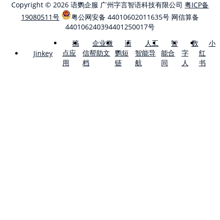
Copyright © 2026 语鹦企服 广州字言智语科技有限公司
粤ICP备
19080511号
粤公网安备 44010602011635号
网信算备
440106240394401250017号
稿
企业微
语
人工
智
数
小
点应
信帮助文
鹦短
智能导
能合
字
红
Jinkey
用
档
链
航
同
人
书