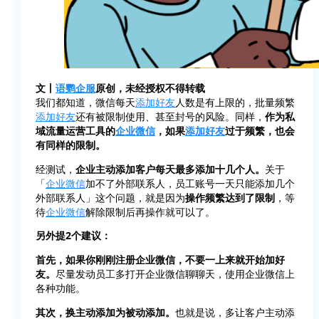
文丨
语鹦企服
原创，未经授权不得转载
我们都知道，微信每天
添加好友
人数是有上限的，批量频繁
添加好友
还有被限制使用、甚至封号的风险。同样，
作为私
域流量运营工具的
企业微信
，如果
添加好友
过于频繁，也会
有同样的限制。
经测试，
企业主动添加客户每天最多添加十几个人。
关于
「
企业微信
加不了外部联系人，员工账号一天只能添加几个
外部联系人」这个问题，就是因为
操作频繁达到了限制
，等
待
企业微信
解除限制后再操作就可以了。
另外提2个建议：
首先，如果你刚刚注册企业微信，不要一上来就开始加好
友。
尽量发动员工多打开企业微信聊聊天，使用企业微信上
各种功能。
其次，换主动添加为被动添加。
也就是说，多让客户主动添