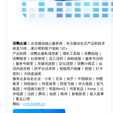
语鹦企服
| 企业微信核心服务商，专注微信生态产品和技术
研发10年，累计帮助客户加粉 1亿+
产品矩阵：语鹦企服私域管家 | 增长工具箱 | 语鹦短链 |
语鹦裂变 | 社群裂变 | 员工活码 | 加粉链接 | 服务号活码
| 服务号裂变 | 关键词进群 | 定位进群 | 语鹦小商店 | 会
话内容存档 | 跨平台话术库 | 智能用户画像 | 拼团 | 打卡
签到 | 大转盘抽奖
服务众多知名企业：小米 | 京东 | 知乎 | 中国移动 | 华图
教育 | 同程旅行 | 阿里体育 | 阿里飞猪 | 华大基因 | 首汽
集团 | 中国南方航空 | 明基BenQ | 书里有品 | Keep | 云
米电器 | 洁婷 | 腾讯 | 知群 | 唯库 | 新氧医美 | 薪人薪事
| 看见心理
网站：
crm.bytell.cn