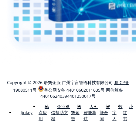
Copyright © 2026 语鹦企服 广州字言智语科技有限公司
粤ICP备
19080511号
粤公网安备 44010602011635号
网信算备
440106240394401250017号
稿
企业微
语
人工
智
数
小
点应
信帮助文
鹦短
智能导
能合
字
红
Jinkey
用
档
链
航
同
人
书