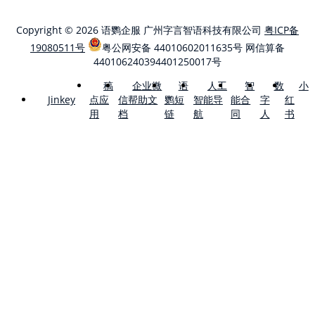
Copyright © 2026 语鹦企服 广州字言智语科技有限公司
粤ICP备
19080511号
粤公网安备 44010602011635号
网信算备
440106240394401250017号
稿
企业微
语
人工
智
数
小
点应
信帮助文
鹦短
智能导
能合
字
红
Jinkey
用
档
链
航
同
人
书