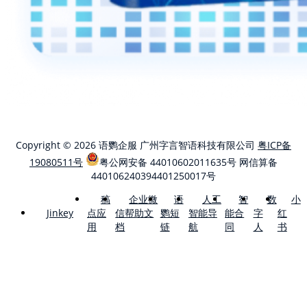
Copyright © 2026 语鹦企服 广州字言智语科技有限公司
粤ICP备
19080511号
粤公网安备 44010602011635号
网信算备
440106240394401250017号
稿
企业微
语
人工
智
数
小
点应
信帮助文
鹦短
智能导
能合
字
红
Jinkey
用
档
链
航
同
人
书